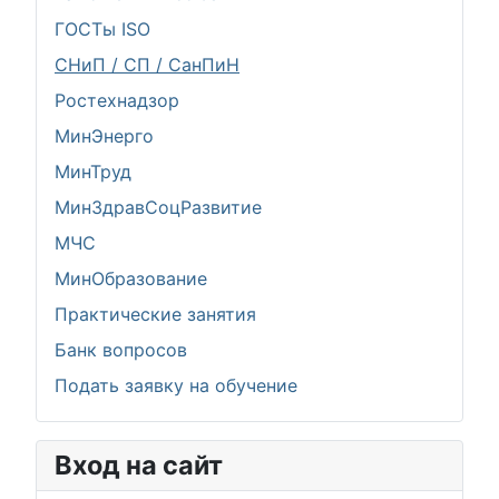
ГОСТы ISO
СНиП / СП / СанПиН
Ростехнадзор
МинЭнерго
МинТруд
МинЗдравСоцРазвитие
МЧС
МинОбразование
Практические занятия
Банк вопросов
Подать заявку на обучение
Вход на сайт