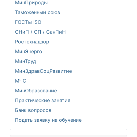
МинПрироды
Таможенный союз
ГОСТы ISO
СНиП / СП / СанПиН
Ростехнадзор
МинЭнерго
МинТруд
МинЗдравСоцРазвитие
МЧС
МинОбразование
Практические занятия
Банк вопросов
Подать заявку на обучение