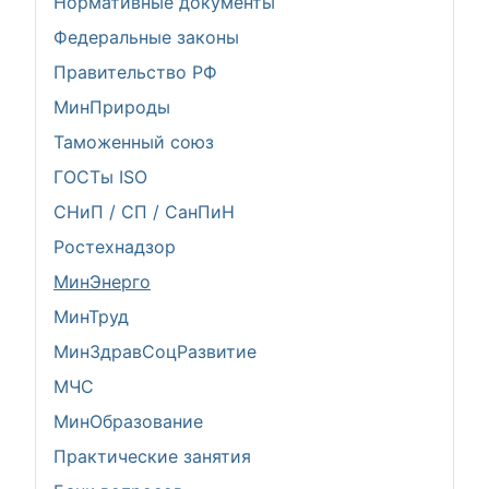
Нормативные документы
Федеральные законы
Правительство РФ
МинПрироды
Таможенный союз
ГОСТы ISO
СНиП / СП / СанПиН
Ростехнадзор
МинЭнерго
МинТруд
МинЗдравСоцРазвитие
МЧС
МинОбразование
Практические занятия