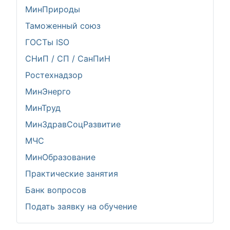
МинПрироды
Таможенный союз
ГОСТы ISO
СНиП / СП / СанПиН
Ростехнадзор
МинЭнерго
МинТруд
МинЗдравСоцРазвитие
МЧС
МинОбразование
Практические занятия
Банк вопросов
Подать заявку на обучение