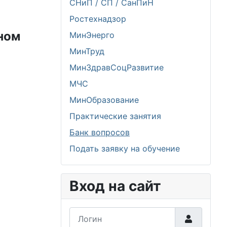
СНиП / СП / СанПиН
Ростехнадзор
ьном
МинЭнерго
МинТруд
МинЗдравСоцРазвитие
МЧС
МинОбразование
Практические занятия
Банк вопросов
Подать заявку на обучение
Вход на сайт
Логин