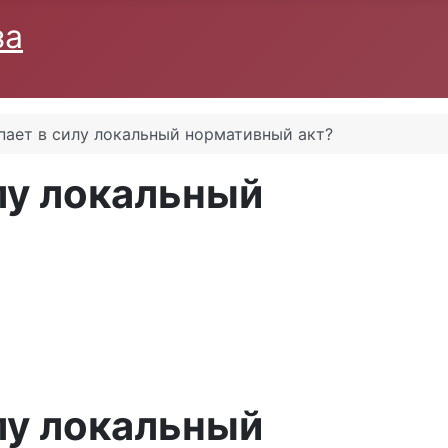
за
пает в силу локальный нормативный акт?
илу локальный
илу локальный