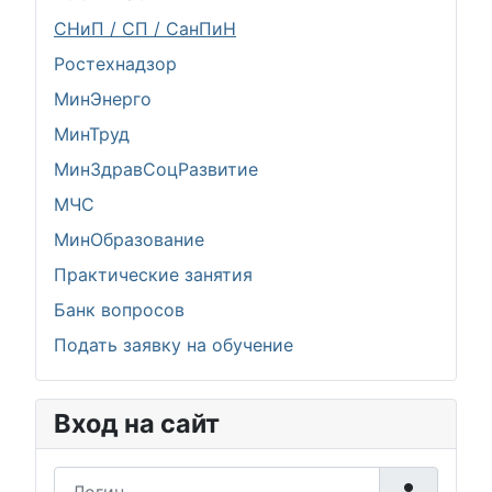
СНиП / СП / СанПиН
Ростехнадзор
МинЭнерго
МинТруд
МинЗдравСоцРазвитие
МЧС
МинОбразование
Практические занятия
Банк вопросов
Подать заявку на обучение
Вход на сайт
Логин