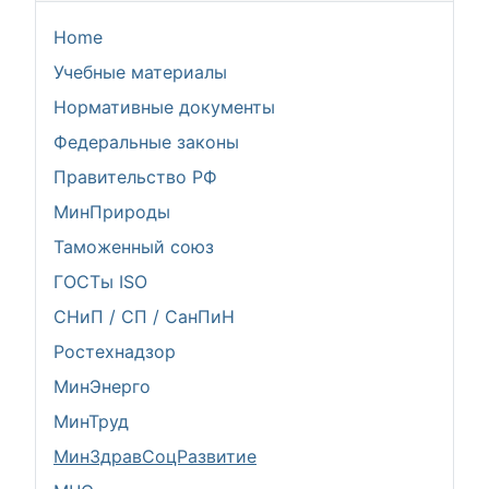
Home
Учебные материалы
Нормативные документы
Федеральные законы
Правительство РФ
МинПрироды
Таможенный союз
ГОСТы ISO
СНиП / СП / СанПиН
Ростехнадзор
МинЭнерго
МинТруд
МинЗдравСоцРазвитие