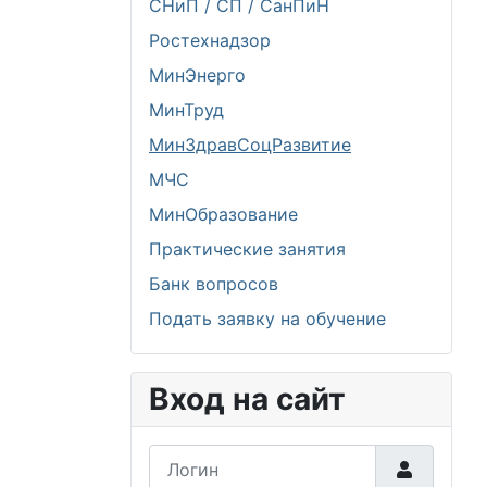
СНиП / СП / СанПиН
Ростехнадзор
МинЭнерго
МинТруд
МинЗдравСоцРазвитие
МЧС
МинОбразование
Практические занятия
Банк вопросов
Подать заявку на обучение
Вход на сайт
Логин