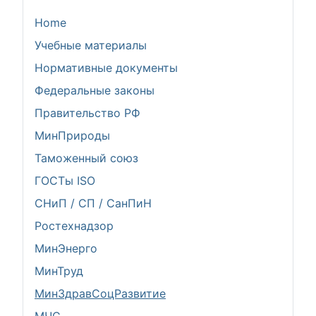
Home
Учебные материалы
Нормативные документы
Федеральные законы
Правительство РФ
МинПрироды
Таможенный союз
ГОСТы ISO
СНиП / СП / СанПиН
Ростехнадзор
МинЭнерго
МинТруд
МинЗдравСоцРазвитие