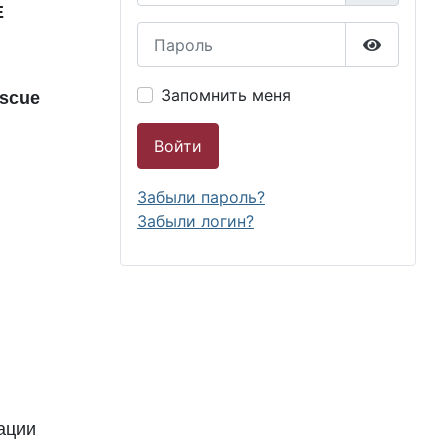
Е
Пароль
Показать
Запомнить меня
escue
Войти
Забыли пароль?
Забыли логин?
ации