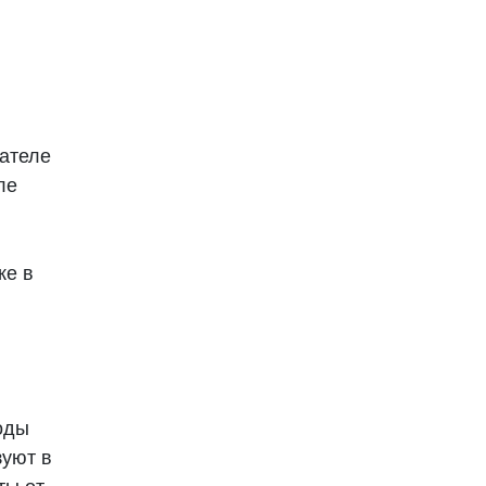
ателе
ле
же в
оды
зуют в