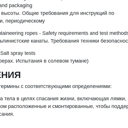
 and packaging
высоты
.
Общие требования для инструкций по
и, периодическому
aineering ropes - Safety requirements and test method
ьпинистские
канаты
.
Требования
техники
безопаснос
 Salt spray tests
ферах
.
Испытания в солевом тумане)
ЕНИЯ
термины с соответствующими определениями:
ора тела в целях спасания жизни, включающая лямки,
зом расположенные и смонтированные, чтобы подде
сания.