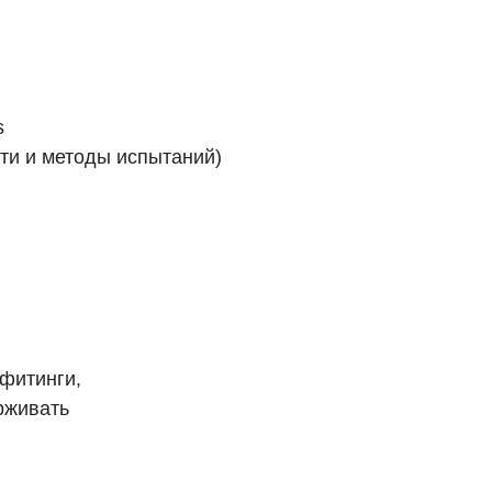
s
ти
и
методы
испытаний
)
 фитинги,
рживать