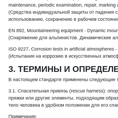
maintenance, periodic examination, repair, marking
(
Средства
индивидуальной
защиты
от
падения
с
использованию, сохранению в рабочем состояни
EN 892, Mountaineering equipment - Dynamic mount
(
Снаряжение
для
альпинистов
.
Динамические
ал
ISO 9227, Corrosion tests in artificial atmospheres -
(
Испытания
на
коррозию
в
искусственных
атмос
3. ТЕРМИНЫ И ОПРЕДЕЛ
В настоящем стандарте применены следующие 
3.1. Спасательная привязь (rescue harness): оп
пряжки или другие элементы, подходящим обра
тело человека в удобном положении для его спа
Примечания: