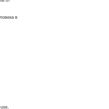
ты от
ловека в
 use,