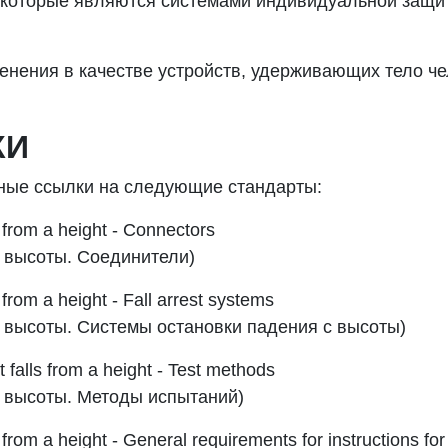
, которые являются системами индивидуальной защи
нения в качестве устройств, удерживающих тело че
КИ
ные ссылки на следующие стандарты:
 from a height - Connectors
высоты
.
Соединители
)
from a height - Fall arrest systems
высоты
.
Системы
остановки
падения
с
высоты
)
falls from a height - Test methods
высоты
.
Методы
испытаний
)
from a height - General requirements for instructions for