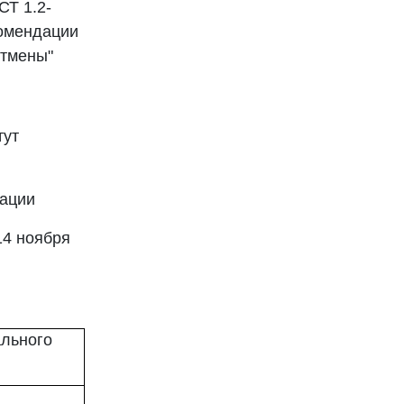
СТ 1.2-
комендации
отмены"
тут
рации
14 ноября
льного