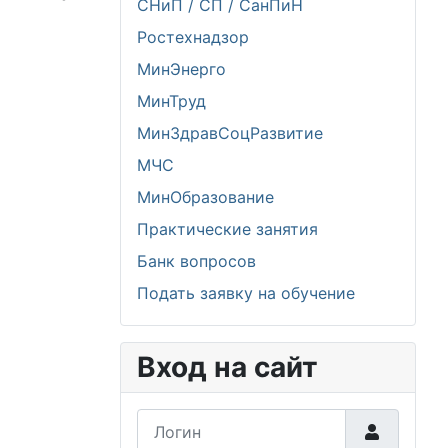
СНиП / СП / СанПиН
Ростехнадзор
МинЭнерго
МинТруд
МинЗдравСоцРазвитие
МЧС
МинОбразование
Практические занятия
Банк вопросов
Подать заявку на обучение
Вход на сайт
Логин