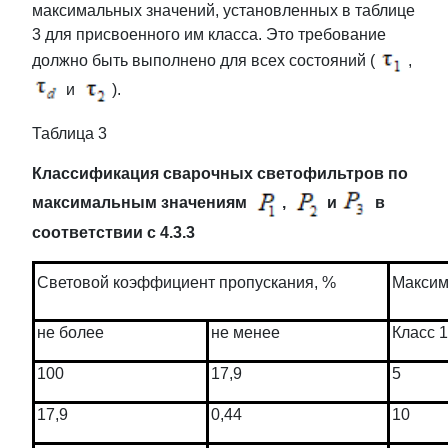
максимальных значений, установленных в таблице
3 для присвоенного им класса. Это требование
должно быть выполнено для всех состояний (
,
и
).
Таблица 3
Классификация сварочных светофильтров по
максимальным значениям
,
и
в
соответствии с 4.3.3
Максим
Световой коэффициент пропускания, %
не более
не менее
Класс 1
100
17,9
5
17,9
0,44
10