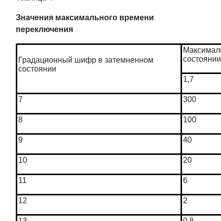
Значения максимального времени
переключения
Максималь
состоянии
Градационный шифр в затемненном
состоянии
1,7
7
300
8
100
9
40
10
20
11
6
12
2
13
0,8