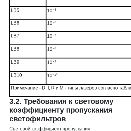
⁻⁵
LB5
10
⁻⁶
LB6
10
⁻⁷
LB7
10
⁻⁸
LB8
10
⁻⁹
LB9
10
⁻
LB10
10
¹⁰
Примечание - D, I, R и M - типы лазеров согласно табли
3.2. Требования к световому
коэффициенту пропускания
светофильтров
Световой коэффициент пропускания