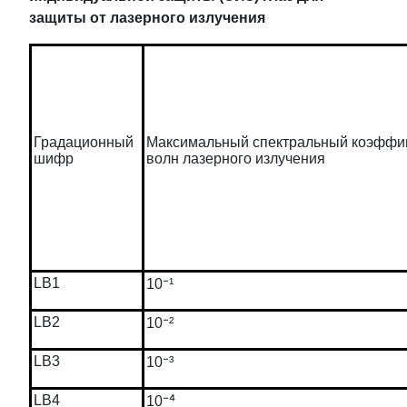
защиты от лазерного излучения
Градационный
Максимальный спектральный коэффиц
шифр
волн лазерного излучения
⁻
LB1
10
¹
⁻
LB2
10
²
⁻
LB3
10
³
⁻⁴
LB4
10