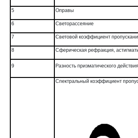
5
Оправы
6
Светорассеяние
7
Световой коэффициент пропускан
8
Сферическая рефракция, астигмат
9
Разность призматического действи
Спектральный коэффициент пропу