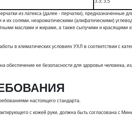
3.3; 3.5
рчатки из латекса (далее - перчатки), предназначенные д
и и их солями, неароматическими (алифатическими) углево
отными маслами и жирами, а также сыпучими и красящими 
боты в климатических условиях УХЛ в соответствии с кате
на обеспечение ее безопасности для здоровья человека, и
РЕБОВАНИЯ
 требованиями настоящего стандарта.
тактирующего с кожей руки, должна быть согласована с Ми