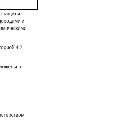
ля защиты
дородами и
химическими
горией 4.2
зложены в
нистерством