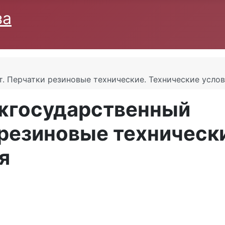
за
. Перчатки резиновые технические. Технические усло
жгосударственный
 резиновые техническ
я