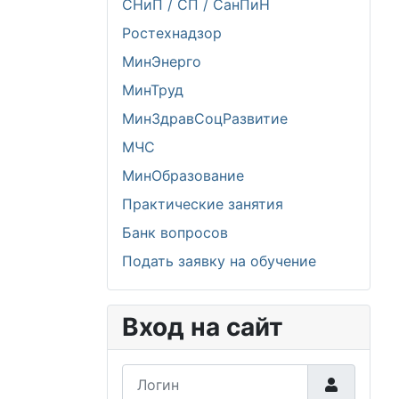
СНиП / СП / СанПиН
Ростехнадзор
МинЭнерго
МинТруд
МинЗдравСоцРазвитие
МЧС
МинОбразование
Практические занятия
Банк вопросов
Подать заявку на обучение
Вход на сайт
Логин