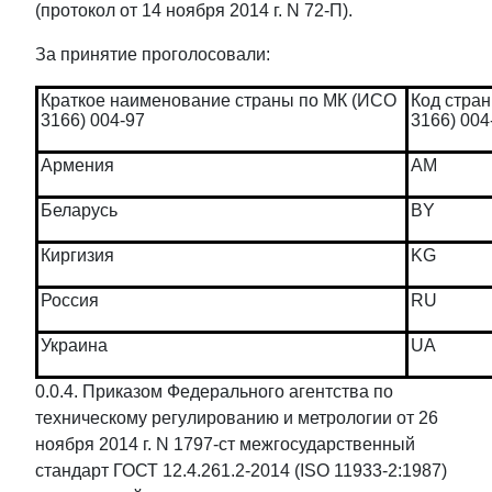
(протокол от 14 ноября 2014 г. N 72-П).
За принятие проголосовали:
Краткое наименование страны по МК (ИСО
Код стра
3166) 004-97
3166) 004
Армения
AM
Беларусь
BY
Киргизия
KG
Россия
RU
Украина
UA
0.0.4. Приказом Федерального агентства по
техническому регулированию и метрологии от 26
ноября 2014 г. N 1797-ст межгосударственный
стандарт ГОСТ 12.4.261.2-2014 (ISO 11933-2:1987)