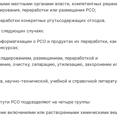
нными местными органами власти, компетентных решен
ирования, переработки или размещения РСО;
реработки конкретных ртутьсодержащих отходов.
в следующих случаях:
информатизации о РСО и продуктах их переработки, как
есурсах;
складированием, размещением, переработкой и
ение, очистку, сепарацию, утилизацию, захоронение и
в, научно-технической, учебной и справочной литерат
ртути РСО подразделяют на четыре группы:
скими включениями или растворенными химическими ве