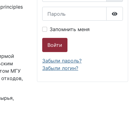
principles
Пароль
Показать
Запомнить меня
Войти
Фирмой
Забыли пароль?
ьским
Забыли логин?
етом МГУ
 отходов,
ырья,