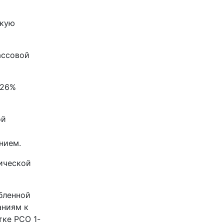
скую
ассовой
026%
ой
нием.
ической
бленной
аниям к
ке РСО 1-