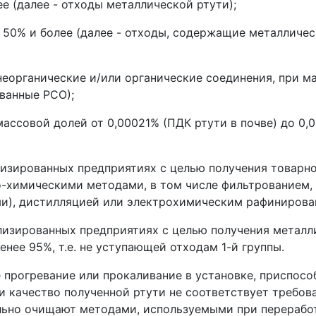
е (далее - отходы металлической ртути);
и 50% и более (далее - отходы, содержащие металличе
неорганические и/или органические соединения, при м
ованные РСО);
массовой долей от 0,00021% (ПДК ртути в почве) до 0,
лизированных предприятиях с целью получения товарн
-химическими методами, в том числе фильтрованием,
и), дистилляцией или электрохимическим рафинирова
ализированных предприятиях с целью получения металл
нее 95%, т.е. не уступающей отходам 1-й группы.
прогревание или прокаливание в установке, приспосо
ли качество полученной ртути не соответствует требов
льно очищают методами, используемыми при переработ