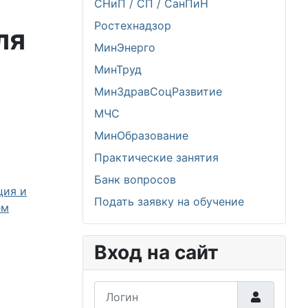
СНиП / СП / СанПиН
Ростехнадзор
ля
МинЭнерго
МинТруд
МинЗдравСоцРазвитие
МЧС
МинОбразование
Практические занятия
Банк вопросов
ция и
Подать заявку на обучение
ем
Вход на сайт
Логин