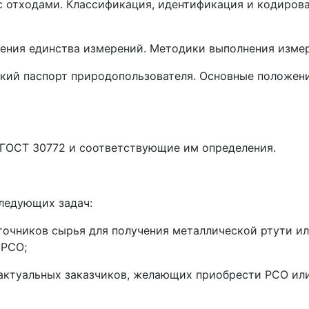
 отходами. Классификация, идентификация и кодиров
чения единства измерений. Методики выполнения изме
ский паспорт природопользователя. Основные положени
 ГОСТ 30772 и соответствующие им определения.
следующих задач:
точников сырья для получения металлической ртути и
 РСО;
актуальных заказчиков, желающих приобрести РСО ил