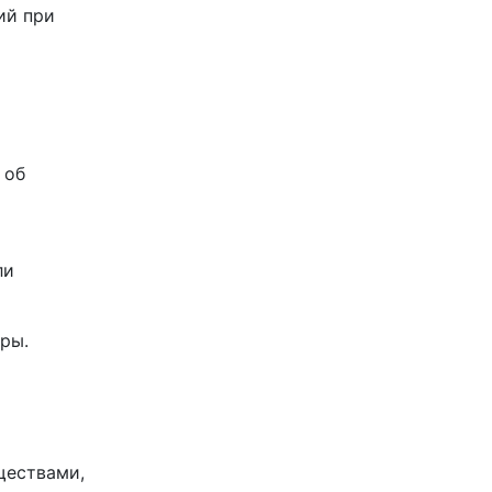
ий при
 об
ли
уры.
ществами,