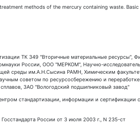
 treatment methods of the mercury containing waste. Basic 
тизации ТК 349 "Вторичные материальные ресурсы", 
ромнауки России, ООО "МЕРКОМ", Научно-исследовател
ющей среды им.А.Н.Сысина РАМН, Химическим факульт
аучным советом по ресурсосбережению и переработке
сплавов, ЗАО "Вологодский подшипниковый завод"
нтром стандартизации, информации и сертификации с
сстандарта России от 3 июля 2003 г., N 235-ст