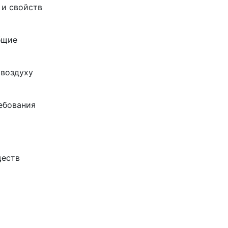
 и свойств
бщие
 воздуху
ебования
ществ