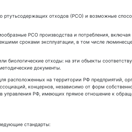
ю ртутьсодержащих отходов (РСО) и возможные спосо
мообразные РСО производства и потребления, включая
екшими сроками эксплуатации, в том числе люминесц
или биологические отходы: на эти объекты соответст
методические документы.
для расположенных на территории РФ предприятий, ор
ассоциаций, концернов, независимо от форм собственн
ов управления РФ, имеющих прямое отношение к обращ
ледующие стандарты: