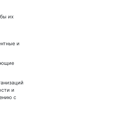
бы их
ентные и
вующие
ганизаций
ости и
ению с