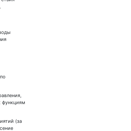
,
воды
ния
 по
равления,
к функциям
иятий (за
сение