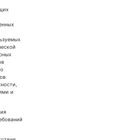
ющих
енных
льзуемых
ческой
орных
ов
по
нов
ности,
ями и
ния
ебований
тствия