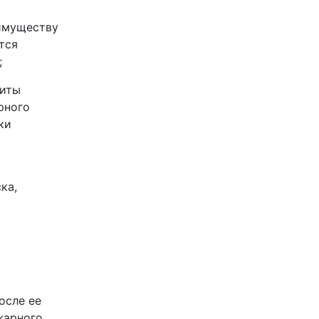
 имуществу
тся
;
щиты
рного
ки
ка,
осле ее
жарного