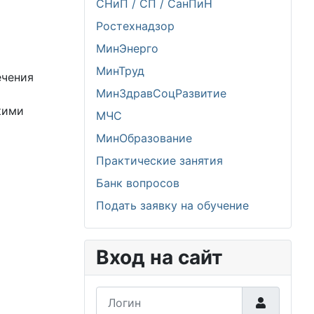
СНиП / СП / СанПиН
Ростехнадзор
МинЭнерго
МинТруд
ечения
МинЗдравСоцРазвитие
кими
МЧС
МинОбразование
Практические занятия
Банк вопросов
Подать заявку на обучение
Вход на сайт
Логин