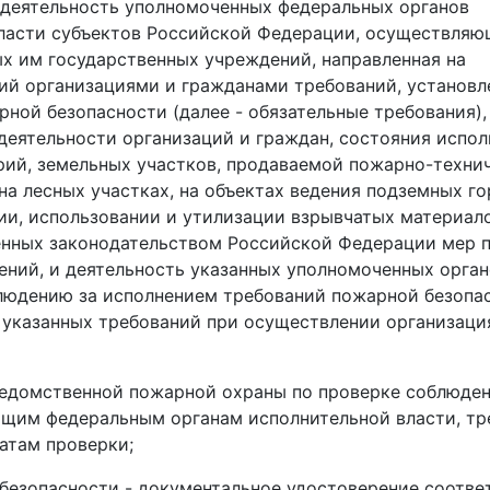
 деятельность уполномоченных федеральных органов
власти субъектов Российской Федерации, осуществля
х им государственных учреждений, направленная на
ий организациями и гражданами требований, установл
ной безопасности (далее - обязательные требования),
деятельности организаций и граждан, состояния испо
рий, земельных участков, продаваемой пожарно-техни
а лесных участках, на объектах ведения подземных г
нии, использовании и утилизации взрывчатых материал
енных законодательством Российской Федерации мер 
ений, и деятельность указанных уполномоченных орга
людению за исполнением требований пожарной безопас
 указанных требований при осуществлении организаци
ведомственной пожарной охраны по проверке соблюде
щим федеральным органам исполнительной власти, тр
атам проверки;
безопасности - документальное удостоверение соотве