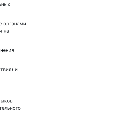
ьных
е органами
и на
анения
твия) и
выков
тельного