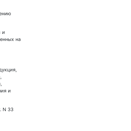
нению
 и
енных на
дукция,
,
,
ния и
. N 33