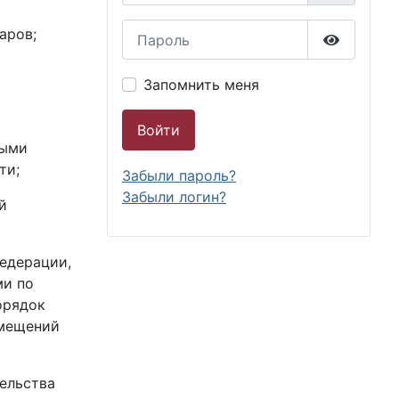
Пароль
аров;
Показать
Запомнить меня
Войти
ными
ти;
Забыли пароль?
Забыли логин?
й
едерации,
ми по
орядок
омещений
ельства